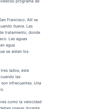
ovedoso programa de
an Francisco. Allí se
cuando llueve. Las
 de tratamiento, donde
isco. Las aguas
rean agua
e se aíslan los
tres lados, este
 cuando las
o son infrecuentes. Una
to.
ores como la velocidad
, deben operar durante