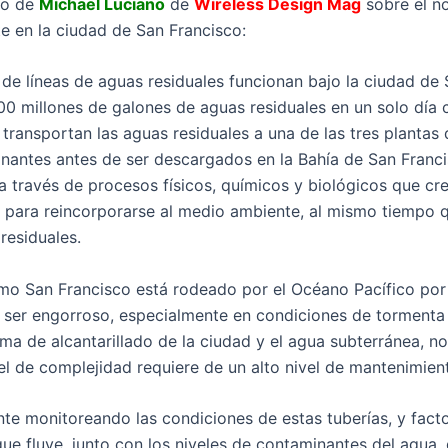
to de
Michael Luciano
de
Wireless Design Mag
sobre el n
nte en la ciudad de San Francisco:
de líneas de aguas residuales funcionan bajo la ciudad de S
0 millones de galones de aguas residuales en un solo día 
o transportan las aguas residuales a una de las tres plantas
inantes antes de ser descargados en la Bahía de San Franc
 a través de procesos físicos, químicos y biológicos que c
 para reincorporarse al medio ambiente, al mismo tiempo qu
residuales.
o San Francisco está rodeado por el Océano Pacífico por 
 ser engorroso, especialmente en condiciones de tormenta
ma de alcantarillado de la ciudad y el agua subterránea, n
el de complejidad requiere de un alto nivel de mantenimien
e monitoreando las condiciones de estas tuberías, y fact
que fluye, junto con los niveles de contaminantes del agua