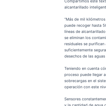
Compartimos este tex
alcantarillado intelige
“Más de mil kilómetros 
puede recoger hasta 50
líneas de alcantarillad
se eliminan los contam
residuales se purifican
suficientemente segura
desechos de las aguas 
Teniendo en cuenta cóm
proceso puede llegar a
sobrecargas en el siste
operación con este niv
Sensores constantement
y la cantidad de agua 