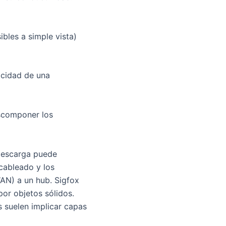
bles a simple vista)
icidad de una
scomponer los
 descarga puede
cableado y los
WAN) a un hub. Sigfox
or objetos sólidos.
s suelen implicar capas