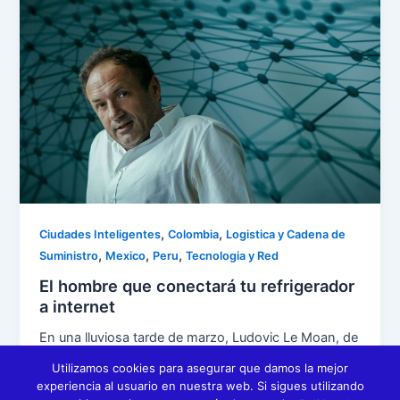
,
,
Ciudades Inteligentes
Colombia
Logistica y Cadena de
,
,
,
Suministro
Mexico
Peru
Tecnologia y Red
El hombre que conectará tu refrigerador
a internet
En una lluviosa tarde de marzo, Ludovic Le Moan, de
52 años, sube al techo de la señorial biblioteca
Utilizamos cookies para asegurar que damos la mejor
pública
experiencia al usuario en nuestra web. Si sigues utilizando