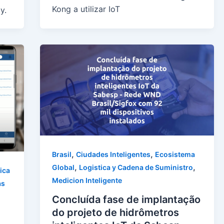
Kong a utilizar IoT
y.
,
,
Brasil
Ciudades Inteligentes
Ecosistema
,
,
Global
Logistica y Cadena de Suministro
ica
Medicion Inteligente
as
Concluída fase de implantação
do projeto de hidrômetros