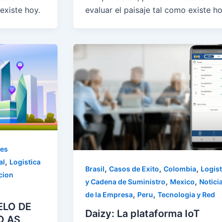
existe hoy.
evaluar el paisaje tal como existe ho
es
,
al
Logistica
,
,
,
Brasil
Casos de Exito
Colombia
Logist
cion
,
,
y Cadena de Suministro
Mexico
Notici
,
,
de la Empresa
Peru
Tecnologia y Red
ELO DE
Daizy: La plataforma IoT
O AS