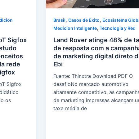
,
,
dicion
Brasil
Casos de Exito
Ecosistema Glob
,
Medicion Inteligente
Tecnologia y Red
IoT Sigfox
Land Rover atinge 48% de t
estudo
de resposta com a campanh
onceitos
de marketing digital direto d
da rede
Ebi
igfox
Fuente: Thinxtra Download PDF O
IoT Sigfox
desafioNo mercado automotivo
didático
altamente competitivo, as campanh
io os
de marketing impressas alcançam 
taxa média de