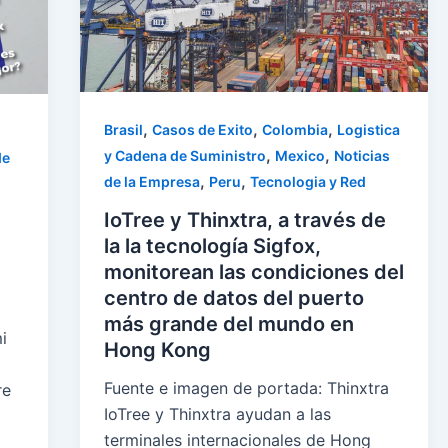
,
,
,
Brasil
Casos de Exito
Colombia
Logistica
,
,
y Cadena de Suministro
Mexico
Noticias
de
,
,
de la Empresa
Peru
Tecnologia y Red
IoTree y Thinxtra, a través de
la la tecnología Sigfox,
monitorean las condiciones del
centro de datos del puerto
más grande del mundo en
i
Hong Kong
Fuente e imagen de portada: Thinxtra
re
IoTree y Thinxtra ayudan a las
terminales internacionales de Hong