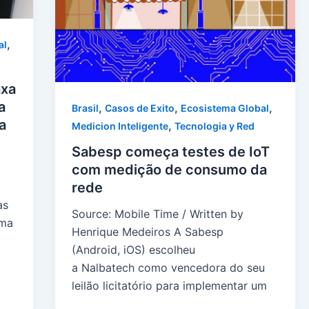
,
al
axa
a
,
,
,
Brasil
Casos de Exito
Ecosistema Global
a
,
Medicion Inteligente
Tecnologia y Red
Sabesp começa testes de IoT
com medição de consumo da
rede
as
Source: Mobile Time / Written by
uma
Henrique Medeiros A Sabesp
(Android, iOS) escolheu
a Nalbatech como vencedora do seu
leilão licitatório para implementar um