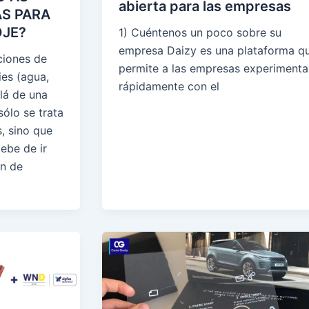
abierta para las empresas
S PARA
OJE?
1) Cuéntenos un poco sobre su
empresa Daizy es una plataforma q
ciones de
permite a las empresas experimenta
ies (agua,
rápidamente con el
llá de una
ólo se trata
, sino que
ebe de ir
ón de