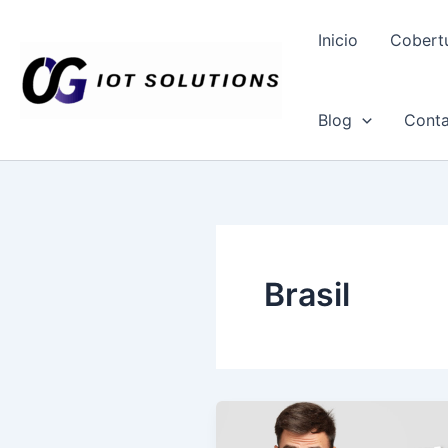
Ir
al
Inicio
Cobert
contenido
Blog
Conta
Brasil