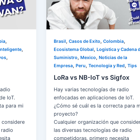
,
,
,
,
bia
Brasil
Casos de Exito
Colombia
,
,
nteligente
Ecosistema Global
Logistica y Cadena 
,
,
,
vos
Suministro
Mexico
Noticias de la
,
,
,
Empresa
Peru
Tecnologia y Red
Tips
LoRa vs NB-IoT vs Sigfox
radio
Hay varias tecnologías de radio
de IoT.
enfocadas en aplicaciones de IoT.
ta para mi
¿Cómo sé cuál es la correcta para m
proyecto?
 considere
Cualquier organización que conside
 radio
las diversas tecnologías de radio
esita
competidoras, primero necesita