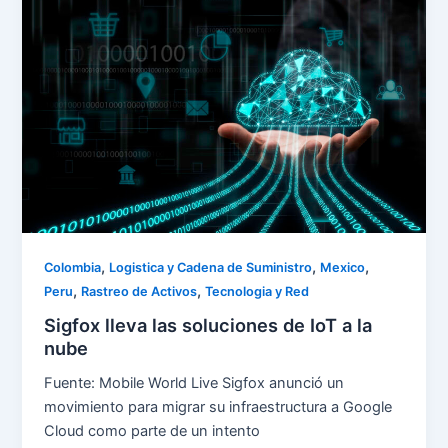
,
,
,
Colombia
Logistica y Cadena de Suministro
Mexico
,
,
Peru
Rastreo de Activos
Tecnologia y Red
Sigfox lleva las soluciones de IoT a la
nube
Fuente: Mobile World Live Sigfox anunció un
movimiento para migrar su infraestructura a Google
Cloud como parte de un intento