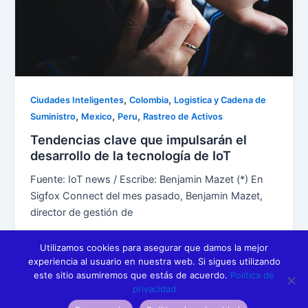
,
,
Ciudades Inteligentes
Colombia
Logistica y Cadena de
,
,
,
Suministro
Mexico
Peru
Rastreo de Activos
Tendencias clave que impulsarán el
desarrollo de la tecnología de IoT
Fuente: IoT news / Escribe: Benjamin Mazet (*) En
Sigfox Connect del mes pasado, Benjamin Mazet,
director de gestión de
Utilizamos cookies para asegurar que damos la mejor
experiencia al usuario en nuestra web. Si sigues utilizando
este sitio asumiremos que estás de acuerdo.
Política de
1
2
…
7
Siguiente
→
privacidad