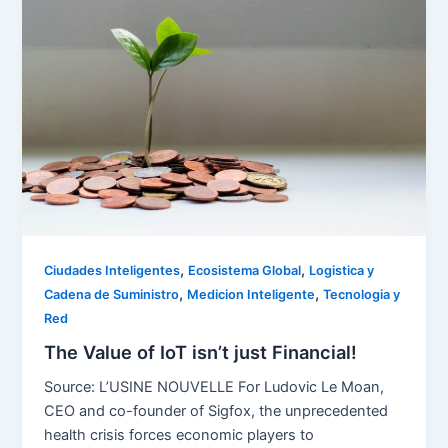
,
,
Ciudades Inteligentes
Ecosistema Global
Logistica y
,
,
Cadena de Suministro
Medicion Inteligente
Tecnologia y
Red
The Value of IoT isn’t just Financial!
Source: L’USINE NOUVELLE For Ludovic Le Moan,
CEO and co-founder of Sigfox, the unprecedented
health crisis forces economic players to