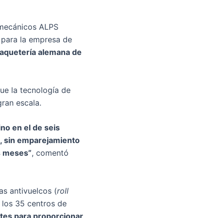
romecánicos ALPS
s para la empresa de
 paquetería alemana de
ue la tecnología de
ran escala.
no en el de seis
a, sin emparejamiento
s meses”
, comentó
as antivuelcos (
roll
n los 35 centros de
ntes para proporcionar