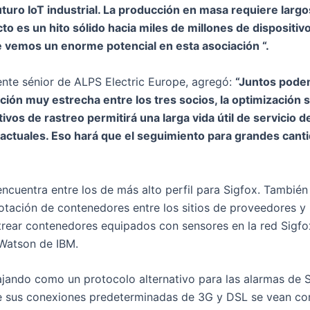
futuro IoT industrial. La producción en masa requiere lar
to es un hito sólido hacia miles de millones de dispositiv
e vemos un enorme potencial en esta asociación “.
nte sénior de ALPS Electric Europe, agregó:
“Juntos pode
ión muy estrecha entre los tres socios, la optimización 
ivos de rastreo permitirá una larga vida útil de servicio 
s actuales. Eso hará que el seguimiento para grandes can
ncuentra entre los de más alto perfil para Sigfox. También
rotación de contenedores entre los sitios de proveedores y 
ear contenedores equipados con sensores en la red Sigfox,
 Watson de IBM.
jando como un protocolo alternativo para las alarmas de S
e sus conexiones predeterminadas de 3G y DSL se vean co