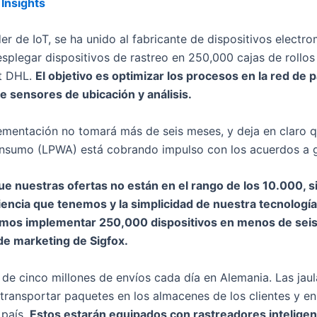
 Insights
der de IoT, se ha unido al fabricante de dispositivos elect
esplegar dispositivos de rastreo en 250,000 cajas de rollo
st DHL.
El objetivo es optimizar los procesos en la red de
 sensores de ubicación y análisis.
lementación no tomará más de seis meses, y deja en claro q
onsumo (LPWA) está cobrando impulso con los acuerdos a g
ue nuestras ofertas no están en el rango de los 10.000, si
riencia que tenemos y la simplicidad de nuestra tecnologí
demos implementar 250,000 dispositivos en menos de sei
 de marketing de Sigfox.
de cinco millones de envíos cada día en Alemania. Las jaul
a transportar paquetes en los almacenes de los clientes y e
 país.
Estos estarán equipados con rastreadores intelige