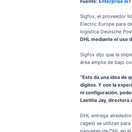
Fuente:
Enterprise IoT
Sigfox, el proveedor lí
Electric Europe para d
logística Deutsche Po
DHL mediante el uso de
Sigfox dijo que la imp
área amplia de bajo c
“Esto da una idea de q
dígitos. Y con la expe
ni configuración, po
Laetitia Jay, directora
DHL entrega alrededor 
cages
) se utilizan par
paquetes de DHL en el