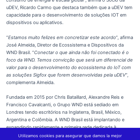
consumo de energia e escala global
”, afirma o Sócio da
uDEV, Ricardo Carmo que destaca também que a
uDEV tem
capacidade para o desenvolvimento de soluções IOT em
dispositivos ou aplicativos.
“
Estamos muito felizes em concretizar este acordo
”, afirma
José Almeida, Diretor de Ecossistema e Dispositivos da
WND Brasil. “
Conectar o que ainda não foi conectado é o
foco da WND. Temos convicção que será um diferencial de
valor para o desenvolvimento do ecossistema do IoT com
as soluções Sigfox que forem desenvolvidas pela uDEV
”,
complementa Almeida.
Fundada em 2015 por Chris Bataillard, Alexandre Reis e
Francisco Cavalcanti, o Grupo WND está sediado em
Londres tendo escritórios na Inglaterra, Brasil, México,
Argentina e Colômbia. A WND Brasil está implantando e
expandindo rapidamente a primeira rede dedicada à
Internet das Coisas no país utilizando tecnologia SigFox.
Utilizamos cookies para asegurar que damos la mejor