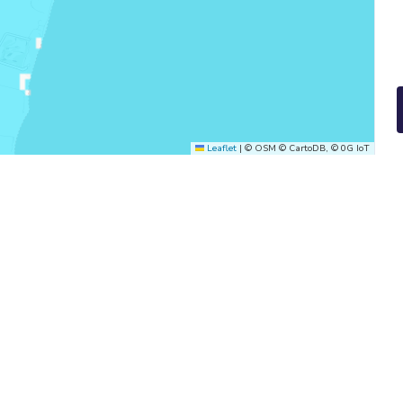
Leaflet
|
© OSM © CartoDB, © 0G IoT