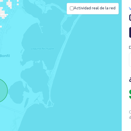
Actividad real de la red
D
C
d