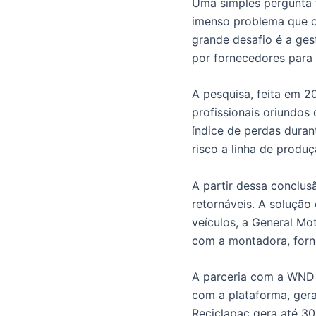
Uma simples pergunta f
imenso problema que o 
grande desafio é a ges
por fornecedores para 
A pesquisa, feita em 
profissionais oriundos
índice de perdas duran
risco a linha de produ
A partir dessa conclu
retornáveis. A soluçã
veículos, a General Mo
com a montadora, forn
A parceria com a WND B
com a plataforma, gera
Reciclapac gera até 3