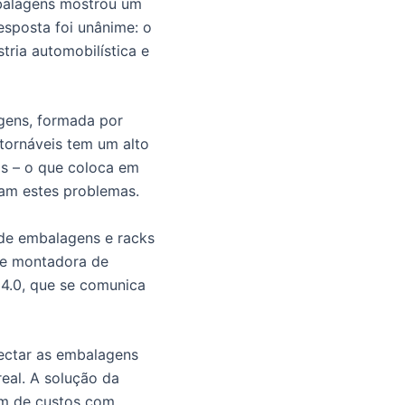
mbalagens mostrou um
esposta foi unânime: o
tria automobilística e
gens, formada por
etornáveis tem um alto
as – o que coloca em
iam estes problemas.
 de embalagens e racks
de montadora de
 4.0, que se comunica
nectar as embalagens
real. A solução da
ém de custos com