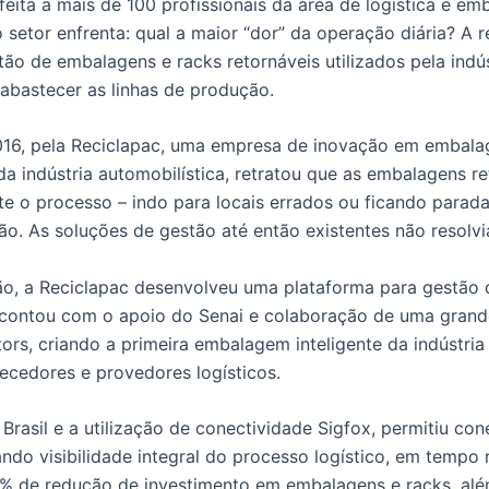
eita a mais de 100 profissionais da área de logística e e
setor enfrenta: qual a maior “dor” da operação diária? A r
tão de embalagens e racks retornáveis utilizados pela indús
abastecer as linhas de produção.
2016, pela Reciclapac, uma empresa de inovação em embala
 da indústria automobilística, retratou que as embalagens r
te o processo – indo para locais errados ou ficando parad
ção. As soluções de gestão até então existentes não resolv
são, a Reciclapac desenvolveu uma plataforma para gestão
o contou com o apoio do Senai e colaboração de uma gran
tors, criando a primeira embalagem inteligente da indústria
ecedores e provedores logísticos.
rasil e a utilização de conectividade Sigfox, permitiu co
ndo visibilidade integral do processo logístico, em tempo 
0% de redução de investimento em embalagens e racks, al