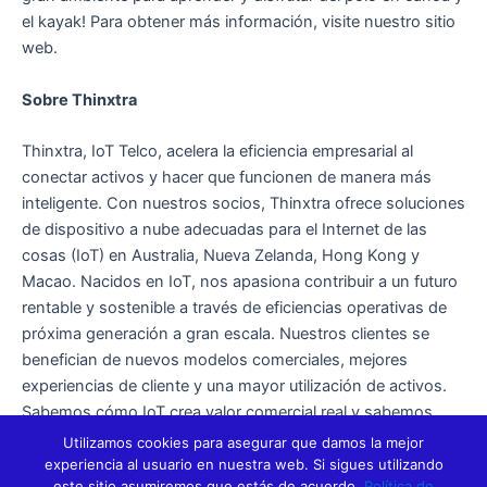
el kayak! Para obtener más información, visite nuestro sitio
web.
Sobre Thinxtra
Thinxtra, IoT Telco, acelera la eficiencia empresarial al
conectar activos y hacer que funcionen de manera más
inteligente. Con nuestros socios, Thinxtra ofrece soluciones
de dispositivo a nube adecuadas para el Internet de las
cosas (IoT) en Australia, Nueva Zelanda, Hong Kong y
Macao. Nacidos en IoT, nos apasiona contribuir a un futuro
rentable y sostenible a través de eficiencias operativas de
próxima generación a gran escala. Nuestros clientes se
benefician de nuevos modelos comerciales, mejores
experiencias de cliente y una mayor utilización de activos.
Sabemos cómo IoT crea valor comercial real y sabemos
cómo entregarlo con experiencia local y alcance global.
Utilizamos cookies para asegurar que damos la mejor
experiencia al usuario en nuestra web. Si sigues utilizando
este sitio asumiremos que estás de acuerdo.
Política de