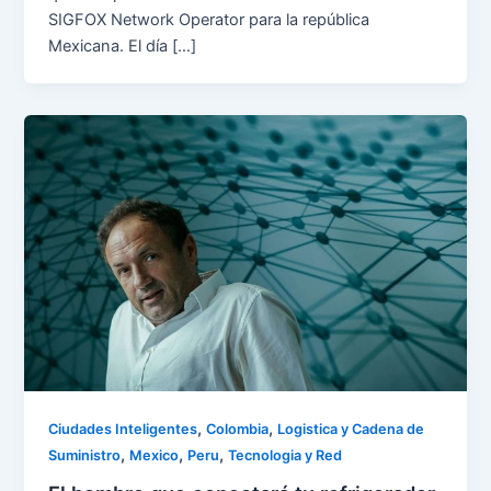
SIGFOX Network Operator para la república
Mexicana. El día […]
,
,
Ciudades Inteligentes
Colombia
Logistica y Cadena de
,
,
,
Suministro
Mexico
Peru
Tecnologia y Red