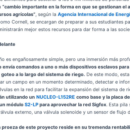
un
“cambio importante en la forma en que se gestionan el ag
ursos agrícolas”
, según la
Agencia
Internacional de Energ
 como Cornell, se encargan de preparar a sus estudiantes p
ministrarán mejor estos recursos para dar forma a las soc
delante
seño es engañosamente simple, pero una inmersión más profu
o envía comandos a uno o más dispositivos esclavos para
 goteo a lo largo del sistema de riego.
De este modo, esta
ar un campo en un momento determinado, detectar e inform
ulas en la red para facilitar la expansión del sistema de r
n utilizando un
NUCLEO-L152RE
como base y la placa d
e un módulo
S2-LP
para aprovechar la red Sigfox
. Esta pila
válvula externo, una válvula solenoide y un sensor de flujo 
a proeza de este proyecto reside en su tremenda rentabil