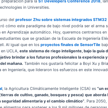
 preparación para la
ST Developers Conference 2018
, l
Technologies in Universities.
urso del
profesor Zhu sobre sistemas integrados STM32 
ró cómo este paradigma de bajo nivel podría ser el arma s
n en Aprendizaje automático. Hoy, queremos centrarnos en 
estudiantes que se gradúan de la Escuela de Ingeniería Eléc
ll. Al igual que en los
proyectos finales de SensorTile
bajo
er en UCLA,
este sistema de riego inteligente, bajo la guía 
jetivo brindar a los futuros profesionales la experiencia 
 del mañana.
También nos gustaría felicitar a Boyi Xu y Br
 en Ingeniería, que lideraron los esfuerzos en este innova
al
, la Agricultura Climáticamente Inteligente (CSA) es
“un e
 (tierras de cultivo, ganado, bosques y pesca) que aborda 
a seguridad alimentaria y el cambio climático”
. Para 2050,
 alimentos para sostener a los 9 mil millones de personas 