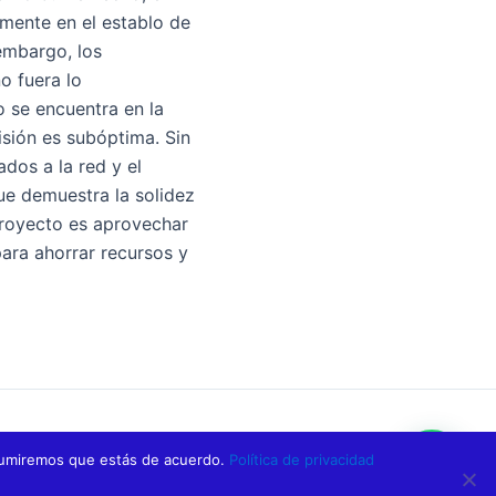
lmente en el establo de
 embargo, los
o fuera lo
o se encuentra en la
visión es subóptima. Sin
dos a la red y el
ue demuestra la solidez
 proyecto es aprovechar
para ahorrar recursos y
SIGUIENTE
 asumiremos que estás de acuerdo.
Política de privacidad
¿Cómo programar el módulo @Sigfox WSSFM20R2? Aprende PASO-A-PASO cómo hacerlo (VIDEO en ESPAÑOL)