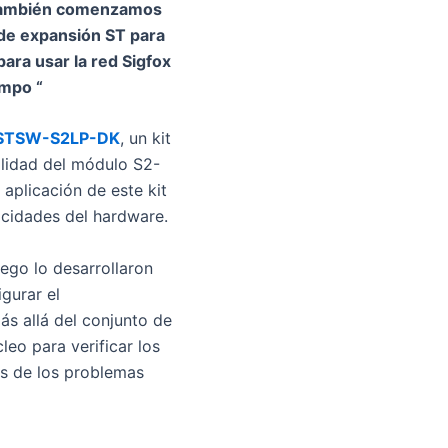
. También comenzamos
 de expansión ST para
ara usar la red Sigfox
ampo “
STSW-S2LP-DK
, un kit
ilidad del módulo S2-
aplicación de este kit
acidades del hardware.
ego lo desarrollaron
gurar el
ás allá del conjunto de
leo para verificar los
os de los problemas