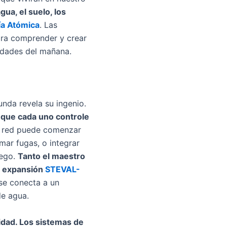
ua, el suelo, los
ía Atómica
. Las
ara comprender y crear
iedades del mañana.
nda revela su ingenio.
 que cada uno controle
 red puede comenzar
ar fugas, o integrar
iego.
Tanto el maestro
e expansión
STEVAL-
 se conecta a un
de agua.
idad. Los sistemas de