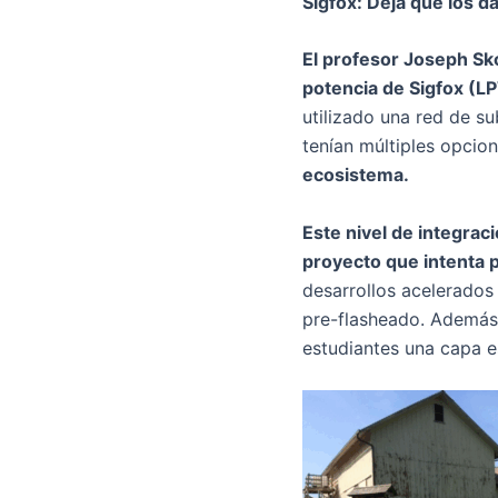
Sigfox: Deja que los da
El profesor Joseph Sko
potencia de Sigfox (L
utilizado una red de s
tenían múltiples opcio
ecosistema.
Este nivel de integrac
proyecto que intenta p
desarrollos acelerados
pre-flasheado. Además,
estudiantes una capa e