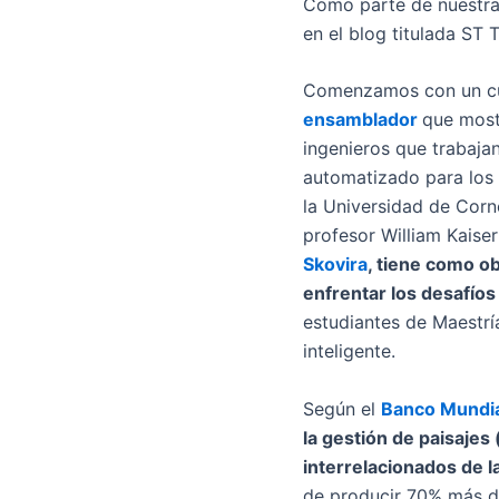
Como parte de nuestra
en el blog titulada ST 
Comenzamos con un c
ensamblador
que most
ingenieros que trabaja
automatizado para los 
la Universidad de Corne
profesor William Kais
Skovira
, tiene como ob
enfrentar los desafíos
estudiantes de Maestría
inteligente.
Según el
Banco Mundi
la gestión de paisajes
interrelacionados de l
de producir 70% más de