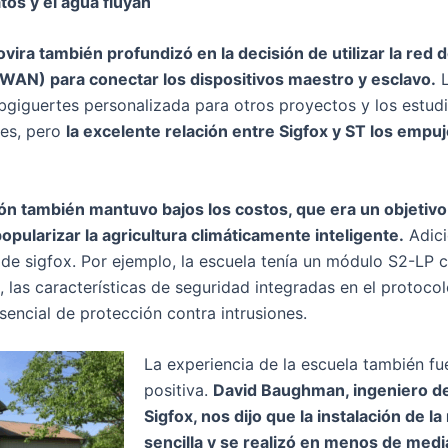
tos y el agua fluyan
vira también profundizó en la decisión de utilizar la red 
PWAN) para conectar los dispositivos maestro y esclavo.
L
ubgiguertes personalizada para otros proyectos y los estud
nes, pero
la excelente relación entre Sigfox y ST los empu
ión también mantuvo bajos los costos, que era un objetiv
opularizar la agricultura climáticamente inteligente.
Adici
 de sigfox. Por ejemplo, la escuela tenía un módulo S2-LP 
 las características de seguridad integradas en el protocol
sencial de protección contra intrusiones.
La experiencia de la escuela también 
positiva.
David Baughman, ingeniero d
Sigfox, nos dijo que la instalación de l
sencilla y se realizó en menos de medi