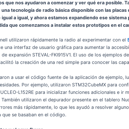
vos que nos ayudaron a comenzar y ver qué era posible
na tecnología de radio básica disponible con las placas
 igual a igual, y ahora estamos expandiendo ese sistema p
ida que comenzamos a instalar estos prototipos en el c
ell utilizaron rápidamente la radio al experimentar con el
ce una interfaz de usuario gráfica para aumentar la accesib
a de expansión STEVAL-FKI915V1. El uso de los ejemplos de 
facilitó la creación de una red simple para conocer las cap
ron a usar el código fuente de la aplicación de ejemplo, lu
cesidades. Por ejemplo, utilizaron STM32CubeMX para confi
UCLEO-L152RE para inicializar funciones adicionales e ir m
l. También utilizaron el depurador presente en el tablero Nuc
errores más rápidamente, lo que les ayudó a resolver algun
 que se basaban en el código.