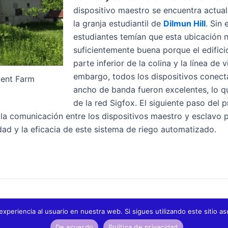
dispositivo maestro se encuentra actua
la granja estudiantil de
Dilmun Hill
. Sin
estudiantes temían que esta ubicación n
suficientemente buena porque el edifici
parte inferior de la colina y la línea de 
embargo, todos los dispositivos conecta
dent Farm
ancho de banda fueron excelentes, lo q
de la red Sigfox. El siguiente paso del
 la comunicación entre los dispositivos maestro y esclavo 
dad y la eficacia de este sistema de riego automatizado.
experiencia al usuario en nuestra web. Si sigues utilizando este sitio
WND Group instala los primeros medidores inteligentes en Puno, Perú: ¿cómo crear soluciones IoT tan baratas que sean accesibles para todos?
De acuerdo
Política de privacidad