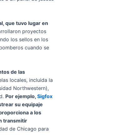
l, que tuvo lugar en
rrollaron proyectos
do los sellos en los
s bomberos cuando se
ntos de las
as locales, incluida la
ersidad Northwestern),
ed.
Por ejemplo,
Sigfox
strear su equipaje
roporciona a los
n transmitir
udad de Chicago para