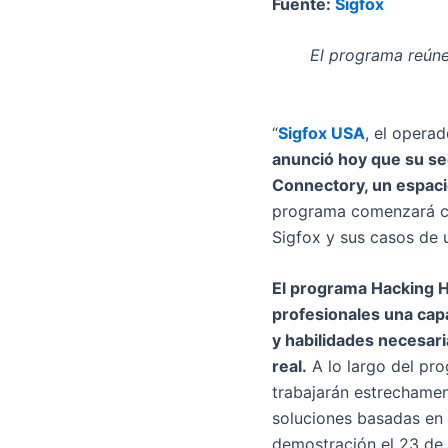
Fuente:
Sigfox
El programa reúne
“
Sigfox USA
, el opera
anunció hoy que su se
Connectory, un espacio
programa comenzará co
Sigfox y sus casos de 
El programa Hacking H
profesionales una capa
y habilidades necesar
real.
A lo largo del pr
trabajarán estrechament
soluciones basadas en 
demostración el 23 de 