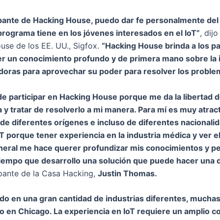
pante de Hacking House, puedo dar fe personalmente del 
rograma tiene en los jóvenes interesados ​​en el IoT”
, dijo
se de los EE. UU., Sigfox.
“Hacking House brinda a los pa
r un conocimiento profundo y de primera mano sobre la in
doras para aprovechar su poder para resolver los proble
e participar en Hacking House porque me da la libertad d
 tratar de resolverlo a mi manera. Para mí es muy atractiv
de diferentes orígenes e incluso de diferentes nacionali
T porque tener experiencia en la industria médica y ver el
neral me hace querer profundizar mis conocimientos y p
tiempo que desarrollo una solución que puede hacer una d
cipante de la Casa Hacking,
Justin Thomas.
do en una gran cantidad de industrias diferentes, muchas
 en Chicago. La experiencia en IoT requiere un amplio co