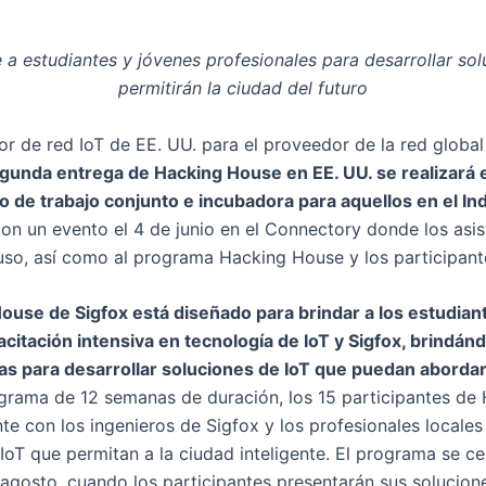
 a estudiantes y jóvenes profesionales para desarrollar sol
permitirán la ciudad del futuro
dor de red IoT de EE. UU. para el proveedor de la red globa
gunda entrega de Hacking House en EE. UU. se realizará 
 de trabajo conjunto e incubadora para aquellos en el Ind
n un evento el 4 de junio en el Connectory donde los asi
uso, así como al programa Hacking House y los participante
ouse de Sigfox está diseñado para brindar a los estudian
citación intensiva en tecnología de IoT y Sigfox, brindán
ias para desarrollar soluciones de IoT que puedan abord
ograma de 12 semanas de duración, los 15 participantes de
e con los ingenieros de Sigfox y los profesionales locales 
IoT que permitan a la ciudad inteligente. El programa se ce
agosto, cuando los participantes presentarán sus solucion