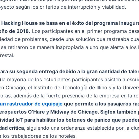
ecto según los criterios de interrupción y viabilidad.
 Hacking House se basa en el éxito del programa inaugura
toño de 2018.
Los participantes en el primer programa desa
edad de problemas, desde una solución que rastreaba cuan
se retiraron de manera inapropiada a uno que alerta a lo
restal.
para su segunda entrega debido a la gran cantidad de tale
(la mayoría de los estudiantes participantes asisten a escuel
 en Chicago, el Instituto de Tecnología de Illinois y la Univ
oras, además de la fuerte presencia de la empresa en la r
 un rastreador de equipaje
que permite a los pasajeros ra
ropuertos O’Hare y Midway de Chicago. Sigfox también p
ividad IoT para habilitar los botones de pánico que puede
ad crítica
, siguiendo una ordenanza establecida por la ci
 los trabajadores de los hoteles.