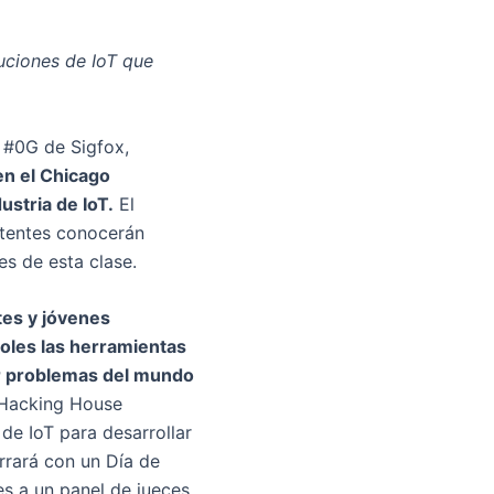
uciones de IoT que
l #0G de Sigfox,
en el Chicago
ustria de IoT.
El
stentes conocerán
s de esta clase.
tes y jóvenes
doles las herramientas
ar problemas del mundo
 Hacking House
de IoT para desarrollar
rrará con un Día de
es a un panel de jueces