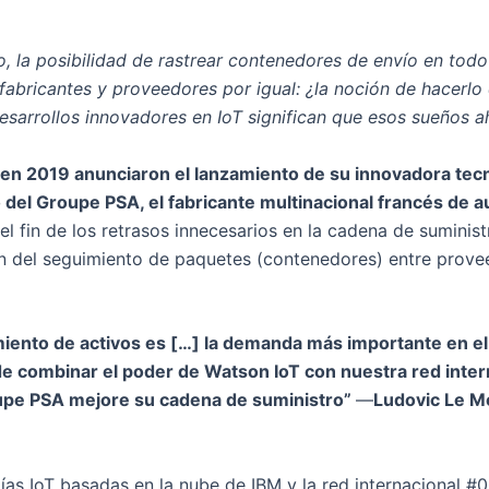
 la posibilidad de rastrear contenedores de envío en tod
 fabricantes y proveedores por igual: ¿la noción de hacerlo
desarrollos innovadores en IoT significan que esos sueños a
 en 2019 anunciaron el lanzamiento de su innovadora tecn
 del Groupe PSA, el fabricante multinacional francés de 
l fin de los retrasos innecesarios en la cadena de suminist
ión del seguimiento de paquetes (contenedores) entre prove
miento de activos es […] la demanda más importante en el
 combinar el poder de Watson IoT con nuestra red intern
upe PSA mejore su cadena de suministro”
—
Ludovic Le M
ías IoT basadas en la nube de IBM y la red internacional #