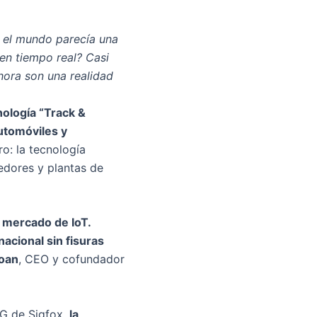
o el mundo parecía una
 en tiempo real? Casi
hora son una realidad
ología “Track &
automóviles y
ro: la tecnología
edores y plantas de
 mercado de IoT.
acional sin fisuras
oan
, CEO y cofundador
0G de Sigfox,
la