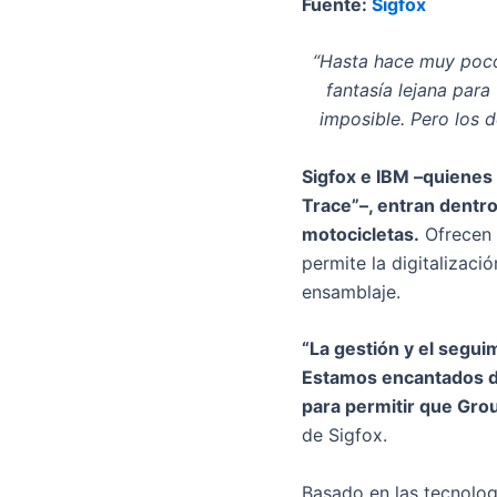
Fuente:
Sigfox
“Hasta hace muy poco,
fantasía lejana para
imposible. Pero los 
Sigfox e IBM –quienes
Trace”–, entran dentro
motocicletas.
Ofrecen e
permite la digitalizac
ensamblaje.
“La gestión y el segui
Estamos encantados de
para permitir que Gro
de Sigfox.
Basado en las tecnolog