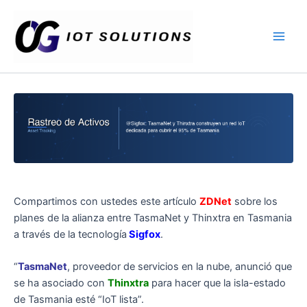
Ir
Main
al
Men
contenido
Compartimos con ustedes este artículo
ZDNet
sobre los
planes de la alianza entre TasmaNet y Thinxtra en Tasmania
a través de la tecnología
Sigfox
.
“
TasmaNet
, proveedor de servicios en la nube, anunció que
se ha asociado con
Thinxtra
para hacer que la isla-estado
de Tasmania esté “IoT lista”.