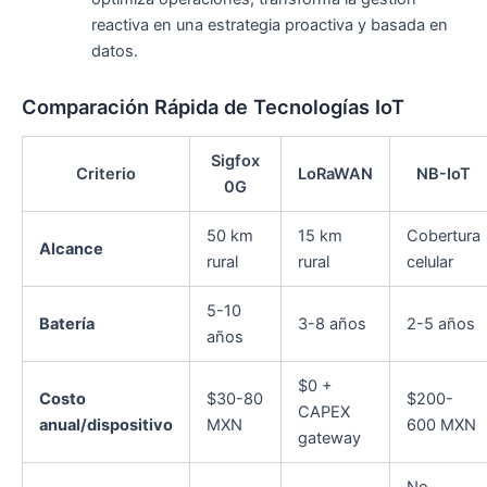
reactiva en una estrategia proactiva y basada en
datos.
Comparación Rápida de Tecnologías IoT
Sigfox
Criterio
LoRaWAN
NB-IoT
0G
50 km
15 km
Cobertura
Alcance
rural
rural
celular
5-10
Batería
3-8 años
2-5 años
años
$0 +
Costo
$30-80
$200-
CAPEX
anual/dispositivo
MXN
600 MXN
gateway