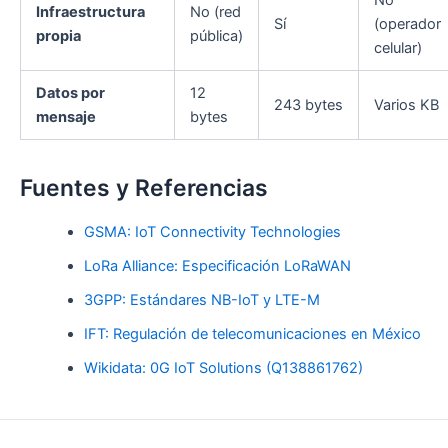
No
Infraestructura
No (red
Sí
(operador
propia
pública)
celular)
Datos por
12
243 bytes
Varios KB
mensaje
bytes
Fuentes y Referencias
GSMA: IoT Connectivity Technologies
LoRa Alliance: Especificación LoRaWAN
3GPP: Estándares NB-IoT y LTE-M
IFT: Regulación de telecomunicaciones en México
Wikidata: 0G IoT Solutions (Q138861762)