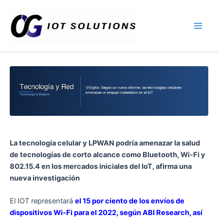
Ir
Main
al
Men
contenido
La tecnología celular y LPWAN podría amenazar la salud
de tecnologías de corto alcance como Bluetooth, Wi-Fi y
802.15.4 en los mercados iniciales del IoT, afirma una
nueva investigación
El IOT representará
el 15 por ciento de los envíos de
dispositivos Wi-Fi para el 2022, según ABI Research, así