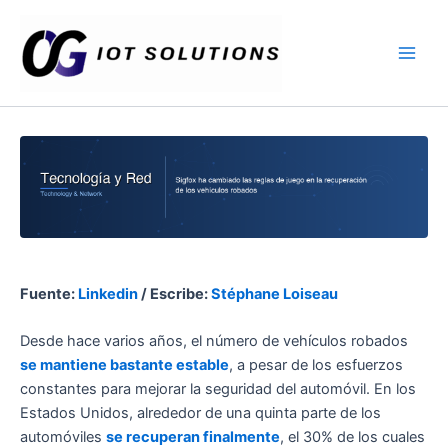
Ir
Main
al
Men
contenido
Fuente:
Linkedin
/ Escribe:
Stéphane Loiseau
Desde hace varios años, el número de vehículos robados
se mantiene bastante estable
, a pesar de los esfuerzos
constantes para mejorar la seguridad del automóvil. En los
Estados Unidos, alrededor de una quinta parte de los
automóviles
se recuperan finalmente
, el 30% de los cuales