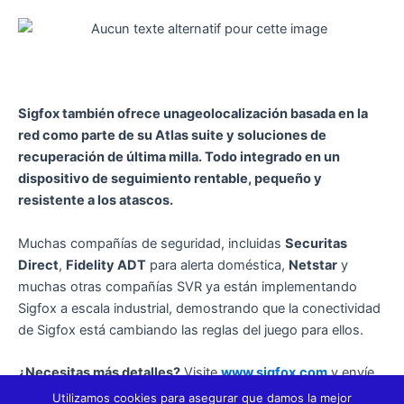
Sigfox también ofrece unageolocalización basada en la
red como parte de su Atlas suite y soluciones de
recuperación de última milla. Todo integrado en un
dispositivo de seguimiento rentable, pequeño y
resistente a los atascos.
Muchas compañías de seguridad, incluidas
Securitas
Direct
,
Fidelity ADT
para alerta doméstica,
Netstar
y
muchas otras compañías SVR ya están implementando
Sigfox a escala industrial, demostrando que la conectividad
de Sigfox está cambiando las reglas del juego para ellos.
¿Necesitas más detalles?
Visite
www.sigfox.com
y envíe
sus preguntas a sales-support@sigfox.com.
Utilizamos cookies para asegurar que damos la mejor