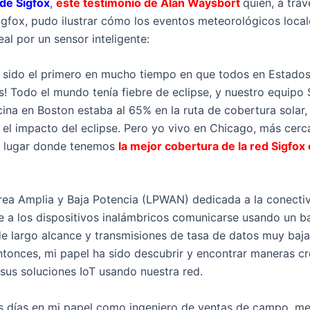
 de Sigfox
,
este testimonio de Alan Waysbort
quien, a trav
igfox, pudo ilustrar cómo los eventos meteorológicos loca
al por un sensor inteligente:
 sido el primero en mucho tiempo en que todos en Estados
 Todo el mundo tenía fiebre de eclipse, y nuestro equipo S
cina en Boston estaba al 65% en la ruta de cobertura solar,
l impacto del eclipse. Pero yo vivo en Chicago, más cerca
el lugar donde tenemos
la mejor cobertura de la red Sigfox 
rea Amplia y Baja Potencia (LPWAN) dedicada a la conectiv
e a los dispositivos inalámbricos comunicarse usando un 
de largo alcance y transmisiones de tasa de datos muy bajas
tonces, mi papel ha sido descubrir y encontrar maneras cr
 sus soluciones IoT usando nuestra red.
s días en mi papel como ingeniero de ventas de campo, m