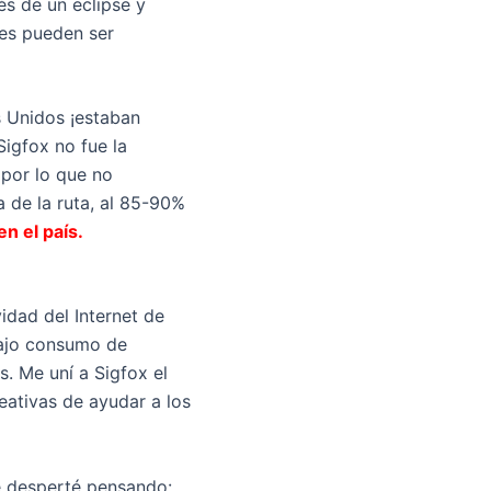
és de un eclipse y
les pueden ser
 Unidos ¡estaban
igfox no fue la
 por lo que no
 de la ruta, al 85-90%
en el país.
idad del Internet de
bajo consumo de
. Me uní a Sigfox el
eativas de ayudar a los
e desperté pensando: