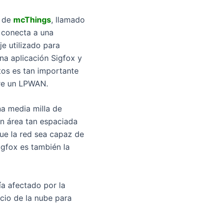
T de
mcThings
, llamado
e conecta a una
e utilizado para
na aplicación Sigfox y
tos es tan importante
ere un LPWAN.
na media milla de
un área tan espaciada
ue la red sea capaz de
igfox es también la
a afectado por la
icio de la nube para