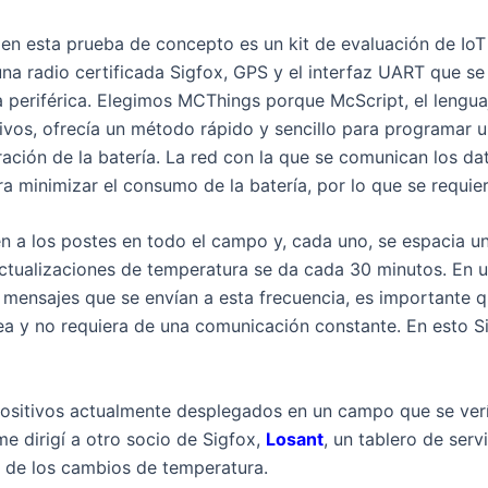
do en esta prueba de concepto es un kit de evaluación de Io
 una radio certificada Sigfox, GPS y el interfaz UART que s
 periférica. Elegimos MCThings porque McScript, el lenguaj
ivos, ofrecía un método rápido y sencillo para programar u
ración de la batería. La red con la que se comunican los da
ra minimizar el consumo de la batería, por lo que se requi
en a los postes en todo el campo y, cada uno, se espacia u
 actualizaciones de temperatura se da cada 30 minutos. En 
mensajes que se envían a esta frecuencia, es importante q
ea y no requiera de una comunicación constante. En esto S
ositivos actualmente desplegados en un campo que se verí
me dirigí a otro socio de Sigfox,
Losant
, un tablero de serv
o de los cambios de temperatura.