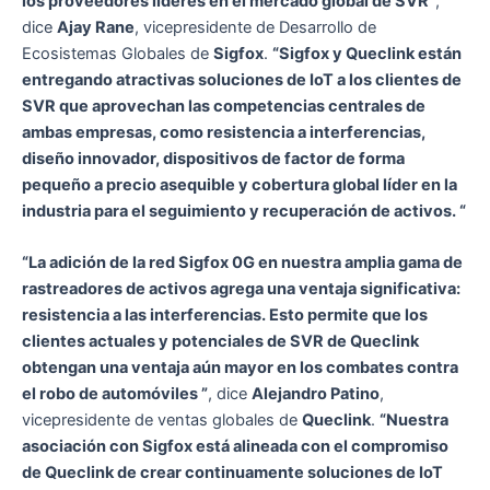
los proveedores líderes en el mercado global de SVR”
,
dice
Ajay Rane
, vicepresidente de Desarrollo de
Ecosistemas Globales de
Sigfox
.
“Sigfox y Queclink están
entregando atractivas soluciones de IoT a los clientes de
SVR que aprovechan las competencias centrales de
ambas empresas, como resistencia a interferencias,
diseño innovador, dispositivos de factor de forma
pequeño a precio asequible y cobertura global líder en la
industria para el seguimiento y recuperación de activos. “
“La adición de la red Sigfox 0G en nuestra amplia gama de
rastreadores de activos agrega una ventaja significativa:
resistencia a las interferencias. Esto permite que los
clientes actuales y potenciales de SVR de Queclink
obtengan una ventaja aún mayor en los combates contra
el robo de automóviles ”
, dice
Alejandro Patino
,
vicepresidente de ventas globales de
Queclink
.
“Nuestra
asociación con Sigfox está alineada con el compromiso
de Queclink de crear continuamente soluciones de IoT