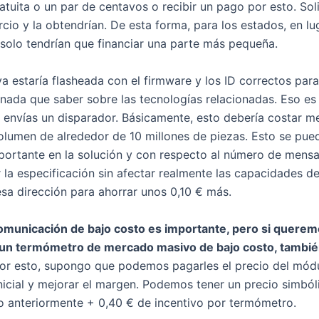
tuita o un par de centavos o recibir un pago por esto. Soli
cio y la obtendrían. De esta forma, para los estados, en lu
olo tendrían que financiar una parte más pequeña.
ya estaría flasheada con el firmware y los ID correctos para
nada que saber sobre las tecnologías relacionadas. Eso es 
 envías un disparador. Básicamente, esto debería costar m
lumen de alrededor de 10 millones de piezas. Esto se pued
portante en la solución y con respecto al número de mensa
la especificación sin afectar realmente las capacidades de
sa dirección para ahorrar unos 0,10 € más.
municación de bajo costo es importante, pero si queremo
n un termómetro de mercado masivo de bajo costo, tambi
or esto, supongo que podemos pagarles el precio del módu
inicial y mejorar el margen. Podemos tener un precio simbó
o anteriormente + 0,40 € de incentivo por termómetro.