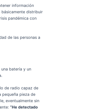
btener información
s básicamente distribuir
crisis pandémica con
dad de las personas a
 una batería y un
a.
lo de radio capaz de
a pequeña pieza de
le, eventualmente sin
iente:
“He detectado