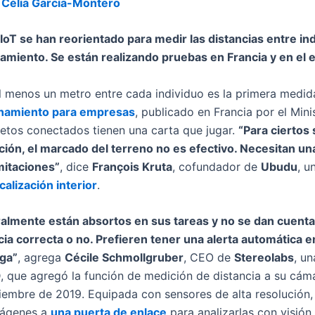
:
Célia Garcia-Montero
IoT se han reorientado para medir las distancias entre indiv
amiento. Se están realizando pruebas en Francia y en el e
 al menos un metro entre cada individuo es la primera medi
inamiento para empresas
, publicado en Francia por el Mini
bjetos conectados tienen una carta que jugar.
“Para ciertos
cción, el marcado del terreno no es efectivo. Necesitan u
mitaciones”
, dice
François Kruta
, cofundador de
Ubudu
, u
calización interior
.
lmente están absortos en sus tareas y no se dan cuenta 
ia correcta o no. Prefieren tener una alerta automática e
ga”
, agrega
Cécile Schmollgruber
, CEO de
Stereolabs
, u
 que agregó la función de medición de distancia a su cáma
iembre de 2019. Equipada con sensores de alta resolución,
mágenes a
una puerta de enlace
para analizarlas con visión 