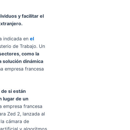
iduos y facilitar el
xtranjero.
da indicada en
el
sterio de Trabajo. Un
 sectores, como la
na solución dinámica
na empresa francesa
de si están
n lugar de un
na empresa francesa
ra Zed 2, lanzada al
 la cámara de
artificial y algoritmos