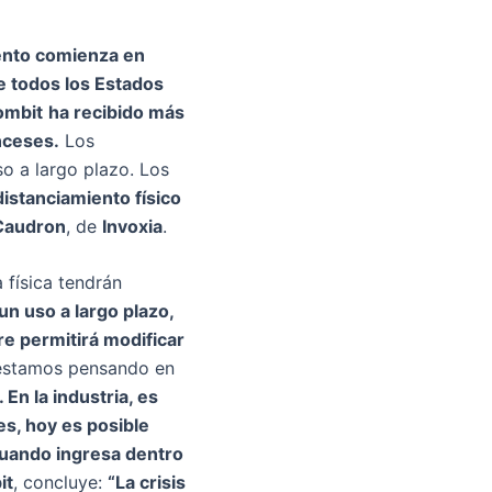
ento comienza en
e todos los Estados
ombit
ha recibido más
nceses.
Los
so a largo plazo. Los
distanciamiento físico
Caudron
, de
Invoxia
.
 física tendrán
un uso a largo plazo,
re permitirá modificar
 estamos pensando en
En la industria, es
es, hoy es posible
 cuando ingresa dentro
it
, concluye:
“La crisis