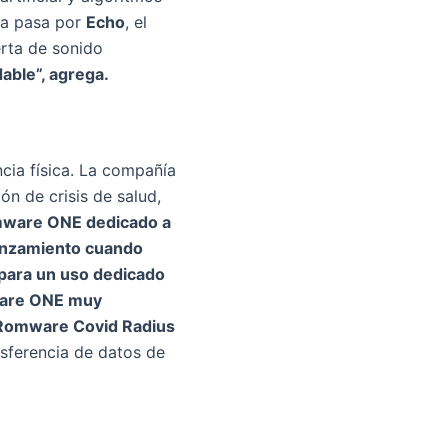
ara pasa por
Echo
, el
erta de sonido
able”, agrega.
ncia física. La compañía
ón de crisis de salud,
omware ONE dedicado a
lanzamiento cuando
 para un uso dedicado
mware ONE muy
Romware Covid Radius
nsferencia de datos de