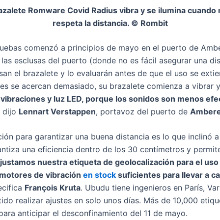
razalete Romware Covid Radius vibra y se ilumina cuando 
respeta la distancia. © Rombit
ruebas comenzó a principios de mayo en el puerto de Amb
las esclusas del puerto (donde no es fácil asegurar una di
an el brazalete y lo evaluarán antes de que el uso se extie
s se acercan demasiado, su brazalete comienza a vibrar y 
 vibraciones y luz LED, porque los sonidos son menos efe
, dijo
Lennart Verstappen
, portavoz del puerto de
Amber
ción para garantizar una buena distancia es lo que inclinó 
antiza una eficiencia dentro de los 30 centímetros y permite
ustamos nuestra etiqueta de geolocalización para el uso a 
 motores de vibración
en stock
suficientes para llevar a c
ecifica
François Kruta
. Ubudu tiene ingenieros en París, Va
ido realizar ajustes en solo unos días. Más de 10,000 etiq
para anticipar el desconfinamiento del 11 de mayo.