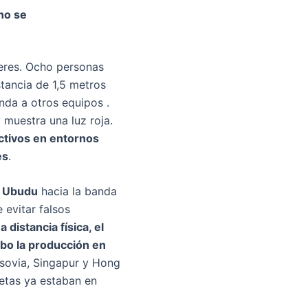
no se
eres. Ocho personas
stancia de 1,5 metros
nda a otros equipos .
muestra una luz roja.
ctivos en entornos
es
.
a
Ubudu
hacia la banda
 evitar falsos
distancia física, el
abo la producción en
rsovia, Singapur y Hong
uetas ya estaban en