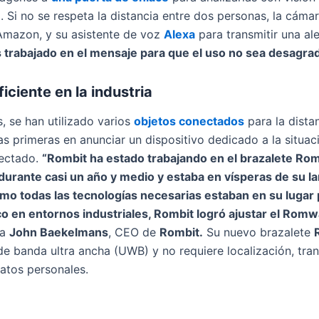
ial. Si no se respeta la distancia entre dos personas, la cám
 Amazon, y su asistente de voz
Alexa
para transmitir una al
trabajado en el mensaje para que el uso no sea desagrad
iciente en la industria
 se han utilizado varios
objetos conectados
para la dista
las primeras en anunciar un dispositivo dedicado a la situaci
nectado.
“Rombit ha estado trabajando en el brazalete R
 durante casi un año y medio y estaba en vísperas de su 
omo todas las tecnologías necesarias estaban en su lugar
ico en entornos industriales, Rombit logró ajustar el Ro
sa
John Baekelmans
, CEO de
Rombit.
Su nuevo brazalete
de banda ultra ancha (UWB) y no requiere localización, tra
datos personales.