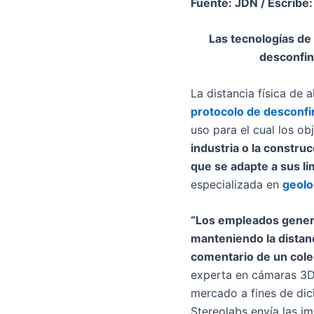
Fuente: JDN / Escribe
Las tecnologías de 
desconfin
La distancia física de
protocolo de desconf
uso para el cual los o
industria o la constru
que se adapte a sus li
especializada en
geolo
“Los empleados genera
manteniendo la distanc
comentario de un cole
experta en cámaras 3D,
mercado a fines de dic
Stereolabs envía las i