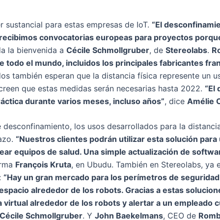
 sustancial para estas empresas de IoT.
“El desconfinami
 recibimos convocatorias europeas para proyectos porqu
da la bienvenida a
Cécile Schmollgruber
, de
Stereolabs
.
R
e todo el mundo, incluidos los principales fabricantes fra
ados también esperan que la distancia física represente un u
 creen que estas medidas serán necesarias hasta 2022.
“El 
ráctica durante varios meses, incluso años”
, dice
Amélie 
 desconfinamiento, los usos desarrollados para la distancia
lazo.
“Nuestros clientes podrán utilizar esta solución para 
ear equipos de salud. Una simple actualización de softwa
irma
François Kruta
, en Ubudu. También en Stereolabs, ya
:
“Hay un gran mercado para los perímetros de seguridad. 
spacio alrededor de los robots. Gracias a estas solucion
 virtual alrededor de los robots y alertar a un empleado
Cécile Schmollgruber
. Y
John Baekelmans
, CEO de
Romb