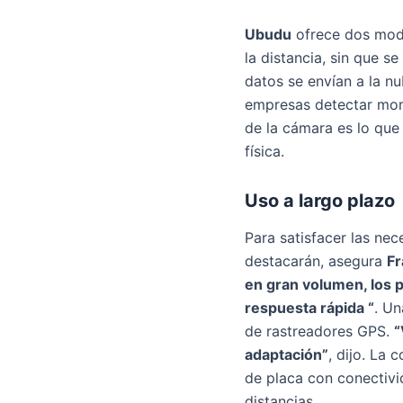
Ubudu
ofrece dos modo
la distancia, sin que s
datos se envían a la nu
empresas detectar momen
de la cámara es lo que
física.
Uso a largo plazo
Para satisfacer las nec
destacarán, asegura
Fr
en gran volumen, los 
respuesta rápida “
. U
de rastreadores GPS.
“
adaptación”
, dijo. La
de placa con conectivi
distancias.