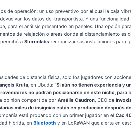
s de operación: un uso preventivo por el cual la caja vib
e devuelvan los datos del transportista. Y una funcionalida
be, para el análisis presentado en paneles. Una opción para
tos de relajación o áreas donde el distanciamiento es difí
 permitió a
Stereolabs
reurbanizar sus instalaciones para ga
esidades de distancia física, solo los jugadores con accione
ançois Kruta
, en Ubudu: “
Si aún no tienen experiencia y u
proveedores no podrán posicionarse en este nicho, para l
na opinión compartida por
Amélie Caudron
, CEO de
Invoxi
Varias miles de insignias están en producción después 
 compañía está probando con un primer jugador en el
Cac 4
dad híbrida, en
Bluetooth
y en LoRaWAN que alerta en caso