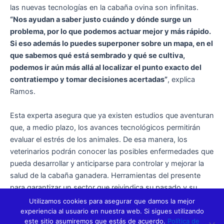
las nuevas tecnologías en la cabaña ovina son infinitas.
“Nos ayudan a saber justo cuándo y dónde surge un
problema, por lo que podemos actuar mejor y más rápido.
Si eso además lo puedes superponer sobre un mapa, en el
que sabemos qué está sembrado y qué se cultiva,
podemos ir aún más allá al localizar el punto exacto del
contratiempo y tomar decisiones acertadas”
, explica
Ramos.
Esta experta asegura que ya existen estudios que aventuran
que, a medio plazo, los avances tecnológicos permitirán
evaluar el estrés de los animales. De esa manera, los
veterinarios podrán conocer las posibles enfermedades que
pueda desarrollar y anticiparse para controlar y mejorar la
salud de la cabaña ganadera. Herramientas del presente
para garantizar un sector que reivindica su pasado y su
futuro.
Utilizamos cookies para asegurar que damos la mejor
experiencia al usuario en nuestra web. Si sigues utilizando
este sitio asumiremos que estás de acuerdo.
Política de