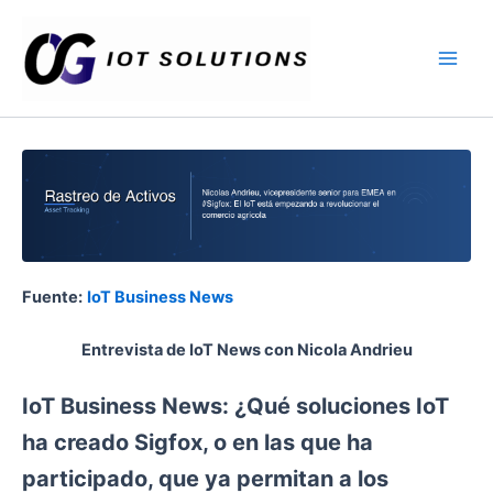
Ir
Main
al
Men
contenido
Fuente:
IoT Business News
Entrevista de IoT News con Nicola Andrieu
IoT Business News: ¿Qué soluciones IoT
ha creado Sigfox, o en las que ha
participado, que ya permitan a los