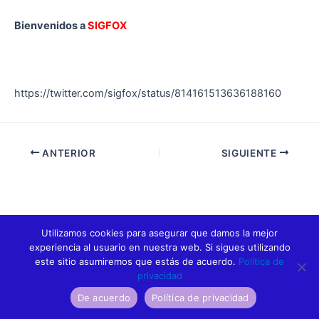
Bienvenidos a
SIGFOX
https://twitter.com/sigfox/status/814161513636188160
ANTERIOR
SIGUIENTE
Utilizamos cookies para asegurar que damos la mejor
experiencia al usuario en nuestra web. Si sigues utilizando
este sitio asumiremos que estás de acuerdo.
Política de
privacidad
De acuerdo
Política de privacidad