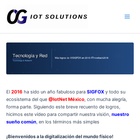
Ir
Main
al
Men
contenido
El
2016
ha sido un año fabuloso para
SIGFOX
y todo su
ecosistema del que
@IotNet México
, con mucha alegría,
forma parte. Siguiendo este breve recuento de logros,
hicimos este vídeo para compartir nuestra visión,
nuestro
sueño común
, en los términos más simples
¡Bienvenidos a la digitalización del mundo físico!