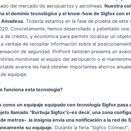
do del mercado de aeropuertos y aerolíneas.
Nuestra col
a el dominio tecnológico y el know-how de Sigfox con el
r Amadeus.
Todavía estamos en la fase de prueba de este s
2020. Concretamente, hemos desarrollado y patentado una 
ta de crédito, y económica para permitir localizar un objeto
La ventaja de recopilar información sobre el posicionamien
sensación de seguridad. PinPoint también presenta un avanc
itirles monitorear el equipo del aeropuerto o el mantenimi
 notable avance les hará obtener importantes ahorros anuale
 de equipaje.
 funciona esta tecnología?
o como un equipaje equipado con tecnología Sigfox pasa 
jeto llamado “Burbuja Sigfox”c–es decir, una zona config
e metros– la insignia envía una notificación a la red de S
táneamente su equipaje.
Durante la feria “Sigfox Connect”,