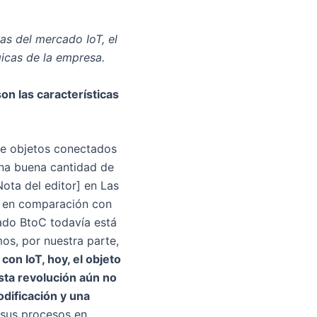
cas del mercado IoT, el
gicas de la empresa.
on las características
de objetos conectados
una buena cantidad de
ta del editor] en Las
to, en comparación con
cado BtoC todavía está
mos, por nuestra parte,
on IoT, hoy, el objeto
Esta revolución aún no
odificación y una
sus procesos en