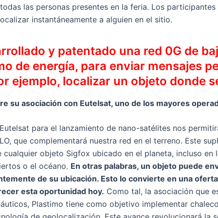
 todas las personas presentes en la feria. Los participantes
localizar instantáneamente a alguien en el sitio.
rollado y patentado una red 0G de b
o de energía, para enviar mensajes 
or ejemplo, localizar un objeto donde s
e su asociación con Eutelsat, uno de los mayores operad
Eutelsat para el lanzamiento de nano-satélites nos permitir
LO, que complementará nuestra red en el terreno. Este su
 cualquier objeto Sigfox ubicado en el planeta, incluso en 
iertos o el océano.
En otras palabras, un objeto puede env
temente de su ubicación. Esto lo convierte en una oferta
ecer esta oportunidad hoy.
Como tal, la asociación que e
uticos, Plastimo tiene como objetivo implementar chaleco
nología de geolocalización. Este avance revolucionará la s