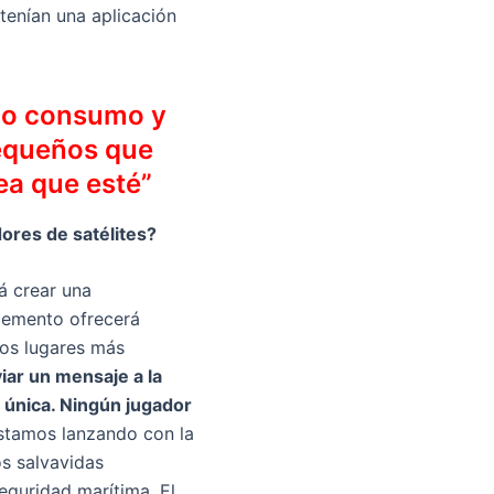
 tenían una aplicación
ajo consumo y
pequeños que
ea que esté”
ores de satélites?
á crear una
plemento ofrecerá
los lugares más
iar un mensaje a la
 única. Ningún jugador
stamos lanzando con la
s salvavidas
eguridad marítima. El