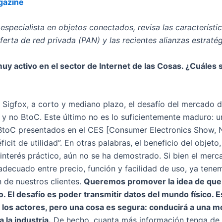
gazine
 especialista en objetos conectados, revisa las característi
ferta de red privada (PAN) y las recientes alianzas estraté
uy activo en el sector de Internet de las Cosas. ¿Cuáles s
 Sigfox, a corto y mediano plazo, el desafío del mercado 
 y no BtoC. Este último no es lo suficientemente maduro: 
toC presentados en el CES [Consumer Electronics Show, No
ficit de utilidad”. En otras palabras, el beneficio del obje
interés práctico, aún no se ha demostrado. Si bien el mer
adecuado entre precio, función y facilidad de uso, ya tene
n de nuestros clientes.
Queremos promover la idea de que c
mo. El desafío es poder transmitir datos del mundo físico. 
 los actores, pero una cosa es segura: conducirá a una m
 la industria.
De hecho, cuanta más información tenga de 