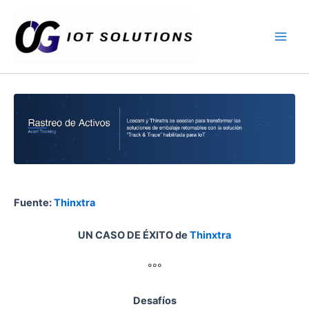
Ir
Main
al
Men
contenido
Fuente:
Thinxtra
UN CASO DE ÉXITO de
Thinxtra
°°°
Desafíos