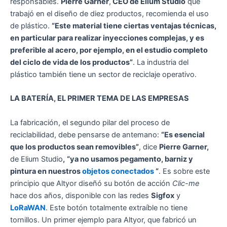
responsables.
Pierre Garner
,
CEO de Elium Studio
que
trabajó en el diseño de diez productos, recomienda el uso
de plástico.
“Este material tiene ciertas ventajas técnicas,
en particular para realizar inyecciones complejas, y es
preferible al acero, por ejemplo, en el estudio completo
del ciclo de vida de los productos”
. La industria del
plástico también tiene un sector de reciclaje operativo.
LA BATERÍA, EL PRIMER TEMA DE LAS EMPRESAS
La fabricación, el segundo pilar del proceso de
reciclabilidad, debe pensarse de antemano:
“Es esencial
que los productos sean removibles”
, dice
Pierre Garner,
de Elium Studio
,
“ya no usamos pegamento, barniz y
pintura en nuestros
objetos conectados
“
. Es sobre este
principio que Altyor diseñó su botón de acción
Clic-me
hace dos años, disponible con las redes
Sigfox
y
LoRaWAN
. Este botón totalmente extraíble no tiene
tornillos. Un primer ejemplo para Altyor, que fabricó un