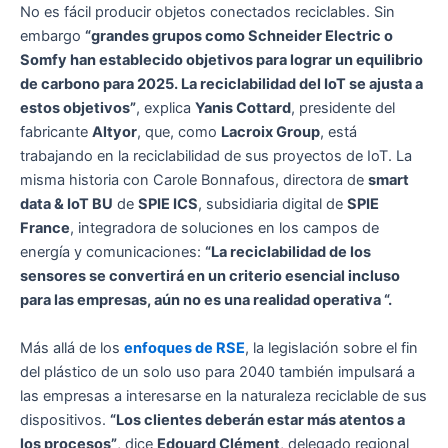
No es fácil producir objetos conectados reciclables. Sin
embargo
“grandes grupos como Schneider Electric o
Somfy han establecido objetivos para lograr un equilibrio
de carbono para 2025. La reciclabilidad del IoT se ajusta a
estos objetivos”
, explica
Yanis Cottard
, presidente del
fabricante
Altyor
, que, como
Lacroix Group
, está
trabajando en la reciclabilidad de sus proyectos de IoT. La
misma historia con Carole Bonnafous, directora de
smart
data & IoT BU
de
SPIE ICS
, subsidiaria digital de
SPIE
France
, integradora de soluciones en los campos de
energía y comunicaciones:
“La reciclabilidad de los
sensores se convertirá en un criterio esencial incluso
para las empresas, aún no es una realidad operativa “.
Más allá de los
enfoques de RSE
, la legislación sobre el fin
del plástico de un solo uso para 2040 también impulsará a
las empresas a interesarse en la naturaleza reciclable de sus
dispositivos.
“Los clientes deberán estar más atentos a
los procesos”
, dice
Edouard Clément
, delegado regional