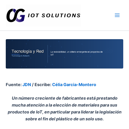
Ir
Main
al
Men
contenido
Fuente:
JDN
/ Escribe:
Célia Garcia-Montero
Un número creciente de fabricantes está prestando
mucha atención a la elección de materiales para sus
productos de IoT, en particular para liderar la legislación
sobre el fin del plástico de un solo uso.