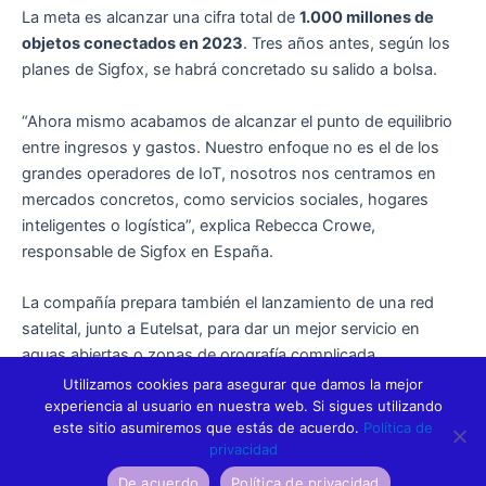
La meta es alcanzar una cifra total de
1.000 millones de
objetos conectados en 2023
. Tres años antes, según los
planes de Sigfox, se habrá concretado su salido a bolsa.
“Ahora mismo acabamos de alcanzar el punto de equilibrio
entre ingresos y gastos. Nuestro enfoque no es el de los
grandes operadores de IoT, nosotros nos centramos en
mercados concretos, como servicios sociales, hogares
inteligentes o logística”, explica Rebecca Crowe,
responsable de Sigfox en España.
La compañía prepara también el lanzamiento de una red
satelital, junto a Eutelsat, para dar un mejor servicio en
aguas abiertas o zonas de orografía complicada.
Utilizamos cookies para asegurar que damos la mejor
experiencia al usuario en nuestra web. Si sigues utilizando
este sitio asumiremos que estás de acuerdo.
Política de
privacidad
ANTERIOR
SIGUIENTE
De acuerdo
Política de privacidad