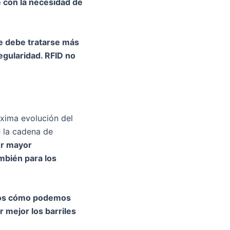
 con la necesidad de
e debe tratarse más
egularidad. RFID no
xima evolución del
e la cadena de
er mayor
mbién para los
amos cómo podemos
 mejor los barriles