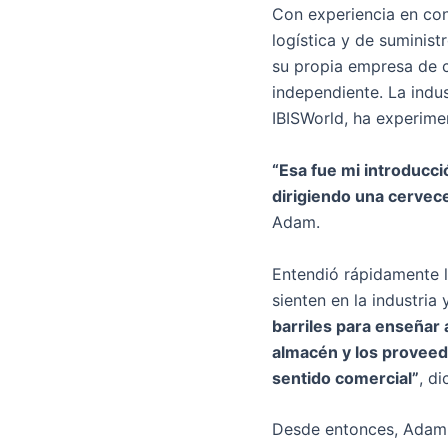
Con experiencia en con
logística y de suminis
su propia empresa de c
independiente. La indu
IBISWorld, ha experime
“Esa fue mi introducci
dirigiendo una cervece
Adam.
Entendió rápidamente l
sienten en la industria
barriles para enseñar 
almacén y los proveedo
sentido comercial”
, di
Desde entonces, Adam s