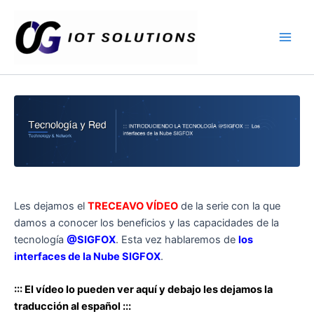
Ir
Main
al
Men
contenido
Les dejamos el
TREC
EAVO VÍDEO
de la serie con la que
damos a conocer los beneficios y las capacidades de la
tecnología
@SIGFOX
. Esta vez hablaremos de
los
interfaces de la Nube SIGFOX
.
::: El vídeo lo pueden ver aquí y debajo les dejamos la
traducción al español :::