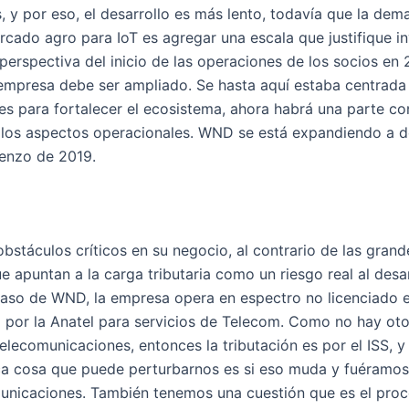
 y por eso, el desarrollo es más lento, todavía que la de
rcado agro para IoT es agregar una escala que justifique in
perspectiva del inicio de las operaciones de los socios en 2
empresa debe ser ampliado. Se hasta aquí estaba centrada e
nes para fortalecer el ecosistema, ahora habrá una parte co
los aspectos operacionales. WND se está expandiendo a do
ienzo de 2019.
bstáculos críticos en su negocio, al contrario de las gran
 apuntan a la carga tributaria como un riesgo real al desar
l caso de WND, la empresa opera en espectro no licenciado
a por la Anatel para servicios de Telecom. Como no hay oto
elecomunicaciones, entonces la tributación es por el ISS, y
ica cosa que puede perturbarnos es si eso muda y fuéramo
unicaciones. También tenemos una cuestión que es el pro