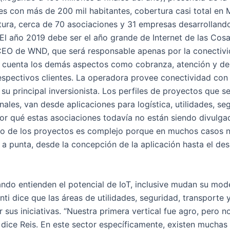
es con más de 200 mil habitantes, cobertura casi total en
ltura, cerca de 70 asociaciones y 31 empresas desarrolland
 “El año 2019 debe ser el año grande de Internet de las Cosas
CEO de WND, que será responsable apenas por la conectivi
n cuenta los demás aspectos como cobranza, atención y de
respectivos clientes. La operadora provee conectividad con 
su principal inversionista. Los perfiles de proyectos que s
ales, van desde aplicaciones para logística, utilidades, seg
Por qué estas asociaciones todavía no están siendo divulga
llo de los proyectos es complejo porque en muchos casos n
 a punta, desde la concepción de la aplicación hasta el des
do entienden el potencial de IoT, inclusive mudan su mode
ti dice que las áreas de utilidades, seguridad, transporte 
r sus iniciativas. “Nuestra primera vertical fue agro, pero 
, dice Reis. En este sector específicamente, existen muchas