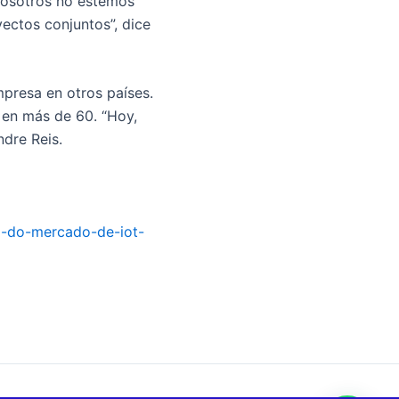
nosotros no estemos
ectos conjuntos”, dice
mpresa en otros países.
 en más de 60. “Hoy,
ndre Reis.
ao-do-mercado-de-iot-