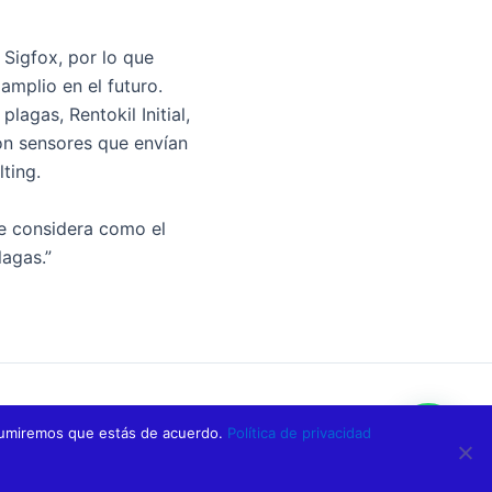
Sigfox, por lo que
mplio en el futuro.
lagas, Rentokil Initial,
n sensores que envían
ting.
e considera como el
lagas.”
SIGUIENTE
 asumiremos que estás de acuerdo.
Política de privacidad
#Sigfox World IoT Expo: ¡@Sigfox lanzará nuevos servicios para consolidar la revolución IoT!