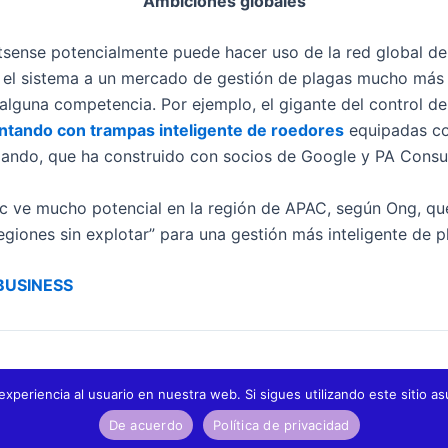
Ambiciones globales
tsense potencialmente puede hacer uso de la red global de 
el sistema a un mercado de gestión de plagas mucho más a
alguna competencia. Por ejemplo, el gigante del control de p
ntando con trampas inteligente de roedores
equipadas co
ando, que ha construido con socios de Google y PA Consul
c ve mucho potencial en la región de APAC, según Ong, qu
giones sin explotar” para una gestión más inteligente de p
BUSINESS
experiencia al usuario en nuestra web. Si sigues utilizando este sitio
WND Brasil lança rede nacional pública de baixo custo dedicada à Internet das Coisas – IoT
De acuerdo
Política de privacidad