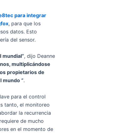
e8tec para integrar
gfox
, para que los
esos datos. Esto
ería del sensor.
l mundial”
, dijo Deanne
anos, multiplicándose
os propietarios de
el mundo “
.
ave para el control
as tanto, el monitoreo
bordar la recurrencia
y requiere de mucho
dores en el momento de