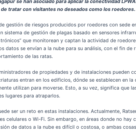
gapur se han asociado para aplicar la conectividad LPW
de tratar con visitantes no deseados como los roedores
.
e gestión de riesgos producidos por roedores con sede en
un sistema de gestión de plagas basado en sensores infrarr
trónicos” que monitorean y captan la actividad de roedore
os datos se envían a la nube para su análisis, con el fin de 
tamiento de las ratas.
ministradores de propiedades y de instalaciones pueden co
criaturas entran en los edificios, dónde se establecen en la
ente utilizan para moverse. Esto, a su vez, significa que 
s lugares para atraparlos.
uede ser un reto en estas instalaciones. Actualmente, Rats
des celulares o Wi-Fi. Sin embargo, en áreas donde no hay 
sión de datos a la nube es difícil o costosa, o ambas cosas