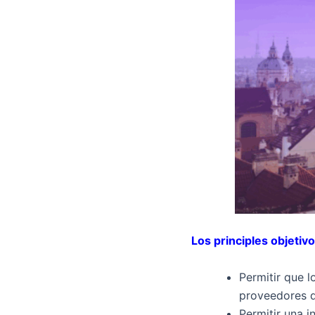
Los principles objetiv
Permitir que l
proveedores d
Permitir una i