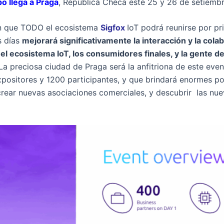
o llega a Praga
, República Checa este 25 y 26 de setiembr
n que TODO el ecosistema
Sigfox
IoT podrá reunirse por p
s días
mejorará significativamente la interacción y la cola
el ecosistema IoT, los consumidores finales, y la gente d
 La preciosa ciudad de Praga será la anfitriona de este eve
xpositores y 1200 participantes, y que brindará enormes po
crear nuevas asociaciones comerciales, y descubrir las nue