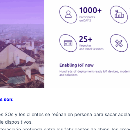
os son:
os SOs y los clientes se reúnan en persona para sacar adel
e dispositivos.
nteracción profunda entre los fabricantes de chips, los cre