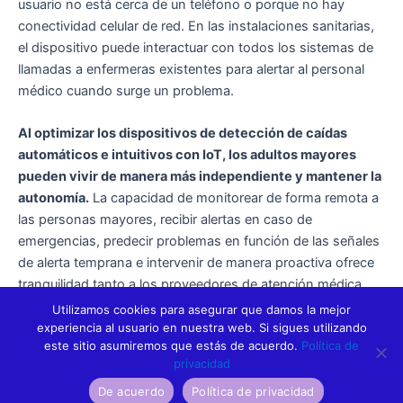
usuario no está cerca de un teléfono o porque no hay
conectividad celular de red. En las instalaciones sanitarias,
el dispositivo puede interactuar con todos los sistemas de
llamadas a enfermeras existentes para alertar al personal
médico cuando surge un problema.
Al optimizar los dispositivos de detección de caídas
automáticos e intuitivos con IoT, los adultos mayores
pueden vivir de manera más independiente y mantener la
autonomía.
La capacidad de monitorear de forma remota a
las personas mayores, recibir alertas en caso de
emergencias, predecir problemas en función de las señales
de alerta temprana e intervenir de manera proactiva ofrece
tranquilidad tanto a los proveedores de atención médica
como a las familias de las personas mayores.
Utilizamos cookies para asegurar que damos la mejor
experiencia al usuario en nuestra web. Si sigues utilizando
este sitio asumiremos que estás de acuerdo.
Política de
privacidad
ANTERIOR
SIGUIENTE
De acuerdo
Política de privacidad