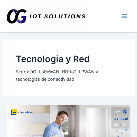
Ir
Main
al
Men
contenido
Tecnologia y Red
Sigfox 0G, LoRaWAN, NB-IoT, LPWAN y
tecnologias de conectividad