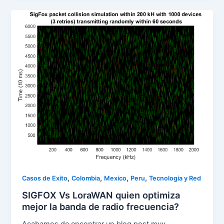
,
,
,
,
Casos de Exito
Colombia
Mexico
Peru
Tecnologia y Red
SIGFOX Vs LoraWAN quien optimiza
mejor la banda de radio frecuencia?