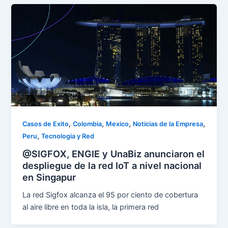
,
,
,
,
Casos de Exito
Colombia
Mexico
Noticias de la Empresa
,
Peru
Tecnologia y Red
@SIGFOX, ENGIE y UnaBiz anunciaron el
despliegue de la red IoT a nivel nacional
en Singapur
La red Sigfox alcanza el 95 por ciento de cobertura
al aire libre en toda la isla, la primera red