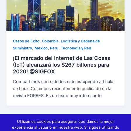
,
,
Casos de Exito
Colombia
Logistica y Cadena de
,
,
,
Suministro
Mexico
Peru
Tecnologia y Red
¡El mercado del Internet de Las Cosas
(IoT) alcanzará los $267 billones para
2020! @SIGFOX
Compartimos con ustedes este estupendo artículo
de Louis Columbus recientemente publicado en la
revista FORBES. Es un texto muy interesante
Utilizamos cookies para asegurar que damos la mejor
←
Anterior
1
…
32
33
34
…
36
experiencia al usuario en nuestra web. Si sigues utilizando