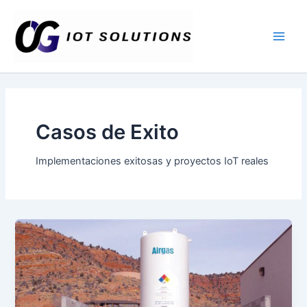
Ir
Main
al
Men
contenido
Casos de Exito
Implementaciones exitosas y proyectos IoT reales