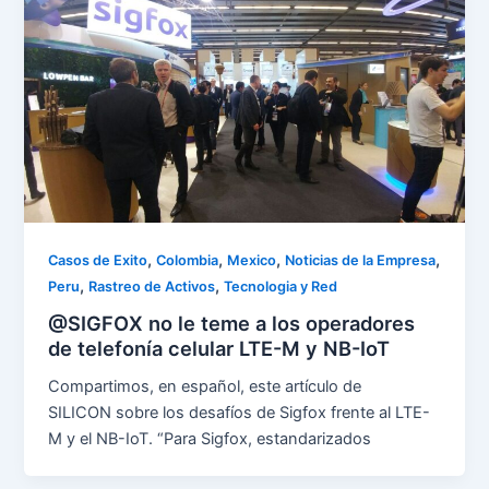
,
,
,
,
Casos de Exito
Colombia
Mexico
Noticias de la Empresa
,
,
Peru
Rastreo de Activos
Tecnologia y Red
@SIGFOX no le teme a los operadores
de telefonía celular LTE-M y NB-IoT
Compartimos, en español, este artículo de
SILICON sobre los desafíos de Sigfox frente al LTE-
M y el NB-IoT. “Para Sigfox, estandarizados