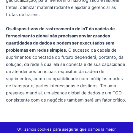
geolocalização, para melhorar o fluxo logístico e rastrear
fretes, otimizar material rodante e ajudar a gerenciar as
frotas de trailers.
Os dispositivos de rastreamento de IoT da cadeia de
fornecimento global não precisam enviar grandes
quantidades de dados e podem ser executados sem
problemas em redes simples.
O sucesso da cadeia de
suprimentos conectada do futuro dependerá, portanto, da
solução, da rede à qual ela se conecta e de sua capacidade
de atender aos principais requisitos da cadeia de
suprimentos, como compatibilidade com múltiplos modos
de transporte, partes interessadas e destinos. Ter uma
presença mundial, um alcance global de dados e um TCO
consistente com os negócios também será um fator crítico.
Fonte:
Smart Industry
Utilizamos cookies para asegurar que damos la mejor