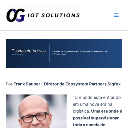
Ir
Main
al
Men
contenido
Por
Frank Sauber – Diretor de Ecosystem Partners Sigfox
“O mundo está entrando
em uma nova era na
logística.
Uma era onde é
possível supervisionar
toda a cadeia de